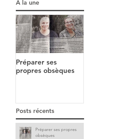
A la une
Préparer ses
(Faire) écrire so
propres obsèques
histoire d'amour
Posts récents
Préparer ses propres
obsèques