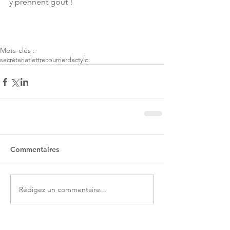
y prennent goût ! 
Mots-clés :
secrétariat
lettre
courrier
dactylo
Commentaires
Rédigez un commentaire...