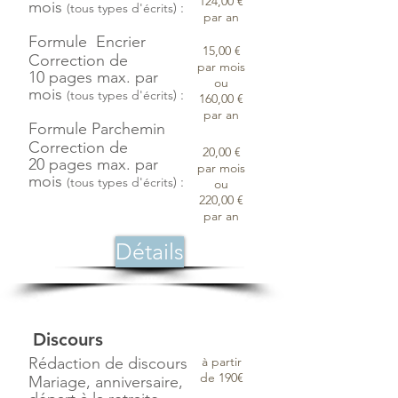
124,00 €
mois
) :
(tous types d'écrits
par an
Formule Encrier
15,00 €
Correction de
par mois
10 pages max. par
ou
mois
) :
(tous types d'écrits
160,00 €
par an
Formule Parchemin
Correction de
20,00 €
20 pages max. par
par mois
mois
) :
(tous types d'écrits
ou
220,00 €
par an
Détails
Discours
Rédaction de discours
à partir
de 190€
Mariage, anniversaire,