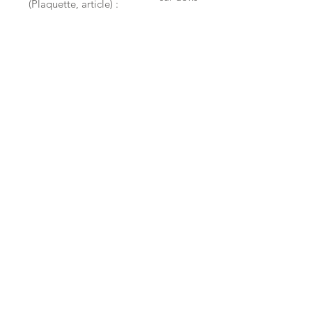
(Plaquette, article) :
65€
Site web
la page
Détails
Transcription
Une page équivaut à 1500 signes
la page
5,00€
ou
la minute enregistrée
2,70€
Détails
Traduction
à partir de 0,40